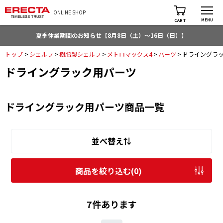
ONLINE SHOP
MENU
CART
夏季休業期間のお知らせ【8月8日（土）～16日（日）】
トップ
>
シェルフ
>
樹脂製シェルフ
>
メトロマックス4
>
パーツ
>
ドライングラ
ドライングラック用パーツ
ドライングラック用パーツ商品一覧
並べ替え⇅
商品を絞り込む(
0
)
7件あります