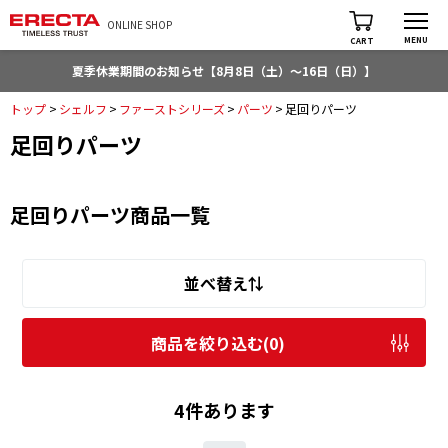
ONLINE SHOP
MENU
CART
夏季休業期間のお知らせ【8月8日（土）～16日（日）】
トップ
>
シェルフ
>
ファーストシリーズ
>
パーツ
>
足回りパーツ
足回りパーツ
足回りパーツ商品一覧
並べ替え⇅
商品を絞り込む(
0
)
4件あります