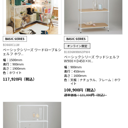
BASIC SERIES
BASIC SERIES
B3660CLLW
オンライン限定
ベーシックシリーズ ワードローブ＆シ
B1836MNW63PW4
ェルフ ホワ...
ベーシックシリーズ ウッドシェルフ
幅：
1500mm
W900×D450×H...
奥行：
900mm
幅：
900mm
高さ：
1900mm
奥行：
450mm
色：
ホワイト
高さ：
1600mm
117,920円（税込）
色：
天板：ナチュラル、フレーム：ホワ
イト
108,900円（税込）
通常価格：121,000円
（税込）