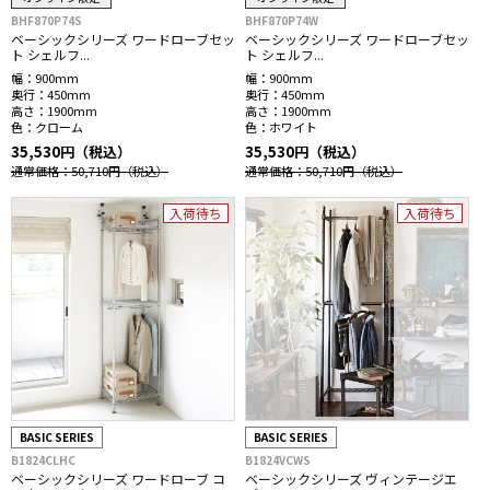
BHF870P74S
BHF870P74W
ベーシックシリーズ ワードローブセッ
ベーシックシリーズ ワードローブセッ
ト シェルフ...
ト シェルフ...
幅：
900mm
幅：
900mm
奥行：
450mm
奥行：
450mm
高さ：
1900mm
高さ：
1900mm
色：
クローム
色：
ホワイト
35,530円（税込）
35,530円（税込）
通常価格：50,710円
（税込）
通常価格：50,710円
（税込）
入荷待ち
入荷待ち
BASIC SERIES
BASIC SERIES
B1824CLHC
B1824VCWS
ベーシックシリーズ ワードローブ コ
ベーシックシリーズ ヴィンテージエ