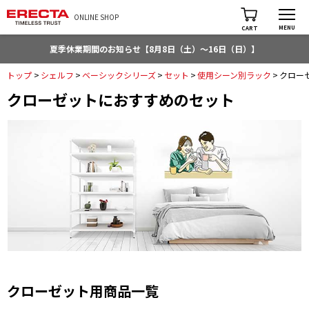
ONLINE SHOP
MENU
CART
夏季休業期間のお知らせ【8月8日（土）～16日（日）】
トップ
>
シェルフ
>
ベーシックシリーズ
>
セット
>
使用シーン別ラック
>
クロー
クローゼットにおすすめのセット
クローゼット用商品一覧