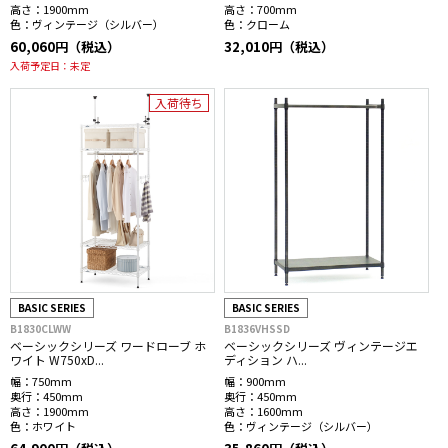
高さ：
1900mm
高さ：
700mm
色：
ヴィンテージ（シルバー）
色：
クローム
60,060円（税込）
32,010円（税込）
入荷予定日：
未定
入荷待ち
BASIC SERIES
BASIC SERIES
B1830CLWW
B1836VHSSD
ベーシックシリーズ ワードローブ ホ
ベーシックシリーズ ヴィンテージエ
ワイト W750xD...
ディション ハ...
幅：
750mm
幅：
900mm
奥行：
450mm
奥行：
450mm
高さ：
1900mm
高さ：
1600mm
色：
ホワイト
色：
ヴィンテージ（シルバー）