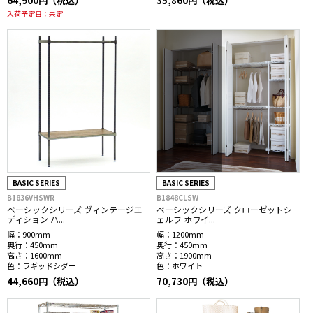
64,900円（税込）
35,860円（税込）
入荷予定日：
未定
BASIC SERIES
BASIC SERIES
B1836VHSWR
B1848CLSW
ベーシックシリーズ ヴィンテージエ
ベーシックシリーズ クローゼットシ
ディション ハ...
ェルフ ホワイ...
幅：
900mm
幅：
1200mm
奥行：
450mm
奥行：
450mm
高さ：
1600mm
高さ：
1900mm
色：
ラギッドシダー
色：
ホワイト
44,660円（税込）
70,730円（税込）