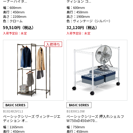
ーナーハイタ...
ディション コ...
幅：
600mm
幅：
600mm
奥行：
450mm
奥行：
450mm
高さ：
2200mm
高さ：
1900mm
色：
クローム
色：
ヴィンテージ（シルバー）
59,510円（税込）
32,120円（税込）
入荷予定日：
未定
入荷予定日：
未定
入荷待ち
BASIC SERIES
BASIC SERIES
B1824X2VCL1
B1830CLOW
ベーシックシリーズ ヴィンテージエ
ベーシックシリーズ 押入れシェルフ
ディション オ...
W750xD450xH70...
幅：
1165mm
幅：
750mm
奥行：
450mm
奥行：
450mm