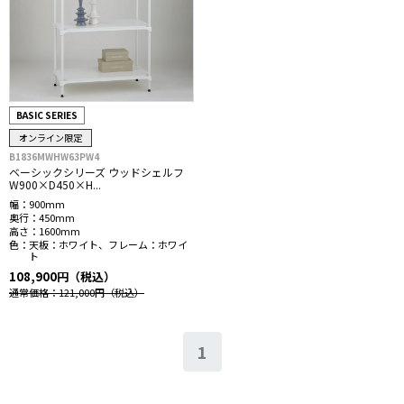
BASIC SERIES
オンライン限定
B1836MWHW63PW4
ベーシックシリーズ ウッドシェルフ
W900×D450×H...
幅：
900mm
奥行：
450mm
高さ：
1600mm
色：
天板：ホワイト、フレーム：ホワイ
ト
108,900円（税込）
通常価格：121,000円
（税込）
1