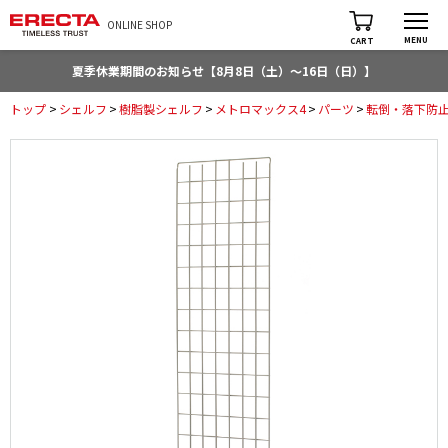
ONLINE SHOP
MENU
CART
夏季休業期間のお知らせ【8月8日（土）～16日（日）】
トップ
>
シェルフ
>
樹脂製シェルフ
>
メトロマックス4
>
パーツ
>
転倒・落下防