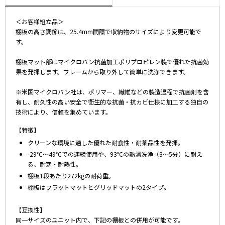
＜お客様組立品＞
棚板の高さ調節は、25.4mm間隔で収納物のサイズにより変更可能で
す。
棚板マット部はマイクロバン抗菌加工ポリプロピレン製で優れた抗菌効
果を発揮します。フレームから取り外して簡単に洗浄できます。
※米国マイクロバン社は、ポリマー、繊維などの製造過程で抗菌剤を含
有し、耐久性の高い安全で衛生的な抗菌・抗カビ仕様に加工する独自の
技術により、信頼を集めています。
【特徴】
クリーンな環境に適した優れた耐食性・耐薬品性を発揮。
-29℃～49℃での連続使用や、93℃の熱湯洗浄（3～5分）に耐え
る、耐寒・耐熱性。
棚板1段あたり272kgの耐荷重。
棚板はフラットマットとグリッドマットの2タイプ。
【互換性】
同一サイズのユニット内で、下記の棚板との併用が可能です。