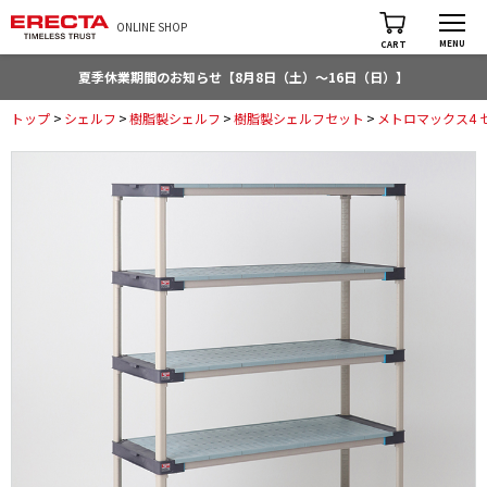
ONLINE SHOP
MENU
CART
夏季休業期間のお知らせ【8月8日（土）～16日（日）】
トップ
>
シェルフ
>
樹脂製シェルフ
>
樹脂製シェルフセット
>
メトロマックス4 