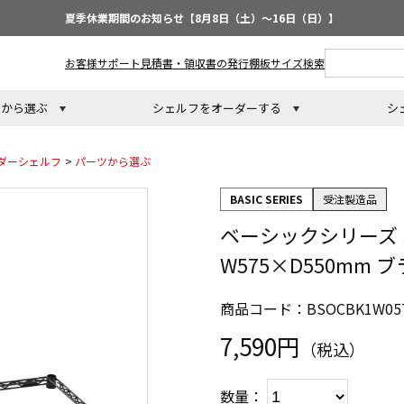
夏季休業期間のお知らせ【8月8日（土）～16日（日）】
お客様サポート
見積書・領収書の発行
棚板サイズ検索
トから選ぶ
シェルフをオーダーする
シ
ダーシェルフ
>
パーツから選ぶ
BASIC SERIES
受注製造品
ベーシックシリーズ
W575×D550mm 
商品コード：BSOCBK1W057
7,590円
（税込）
数量：