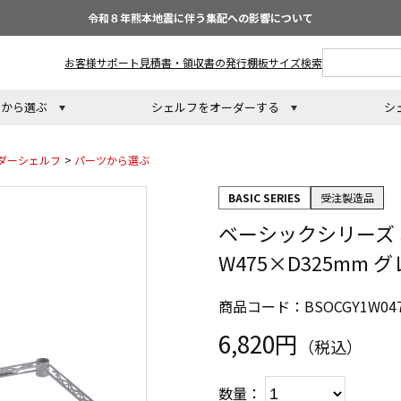
令和８年熊本地震に伴う集配への影響について
お客様サポート
見積書・領収書の発行
棚板サイズ検索
トから選ぶ
シェルフをオーダーする
シ
ダーシェルフ
>
パーツから選ぶ
BASIC SERIES
受注製造品
ベーシックシリーズ
W475×D325mm 
商品コード：BSOCGY1W047
6,820円
（税込）
数量：