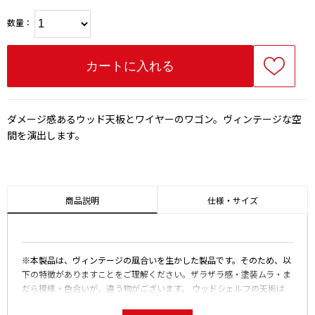
数量：
ダメージ感あるウッド天板とワイヤーのワゴン。ヴィンテージな空
間を演出します。
商品説明
仕様・サイズ
※本製品は、ヴィンテージの風合いを生かした製品です。そのため、以
下の特徴がありますことをご理解ください。ザラザラ感・塗装ムラ・ま
だら模様・色合いが、違う物がございます。 ウッドシェルフの天板は
（杉無垢材、表面仕上げ：古木風塗装）で構成されています。ザラザラ