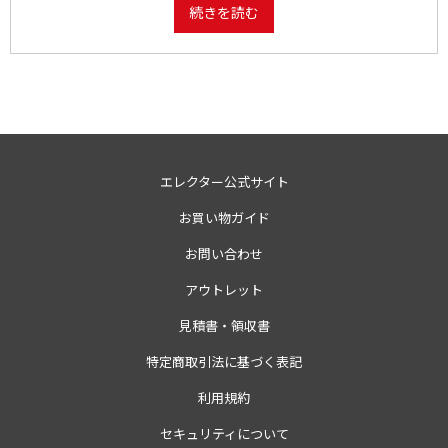
感・割れ・凹凸・節・意図的な傷・継ぎ目の段差・木目・色合いが、一
続きを読む
つ一つ表情が異なる天然木を使用しています。 ササクレ等には注意して
おりますが、ご使用の前はお客様にもご確認いただき、万が一残ってい
る場合は除去してください。 キャスターの寸法を考慮した最大外寸は
間口・奥行寸法には86mmを足した寸法になります。
エレクター公式サイト
お買い物ガイド
お問い合わせ
アウトレット
見積書・領収書
特定商取引法に基づく表記
利用規約
セキュリティについて