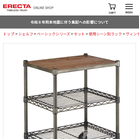
ONLINE SHOP
MENU
CART
令和８年熊本地震に伴う集配への影響について
トップ
>
シェルフ
>
ベーシックシリーズ
>
セット
>
使用シーン別ラック
>
ヴィン