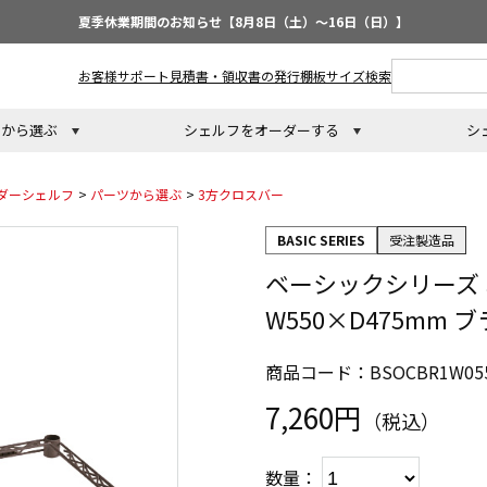
夏季休業期間のお知らせ【8月8日（土）～16日（日）】
お客様サポート
見積書・領収書の発行
棚板サイズ検索
トから選ぶ
シェルフをオーダーする
シ
ダーシェルフ
>
パーツから選ぶ
>
3方クロスバー
BASIC SERIES
受注製造品
ベーシックシリーズ
W550×D475mm 
商品コード：BSOCBR1W055
7,260円
（税込）
数量：