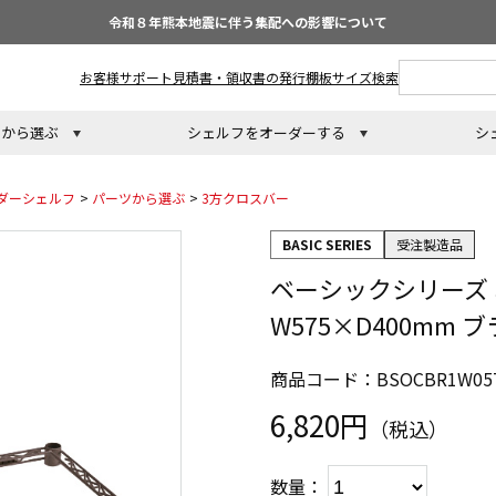
令和８年熊本地震に伴う集配への影響について
お客様サポート
見積書・領収書の発行
棚板サイズ検索
トから選ぶ
シェルフをオーダーする
シ
ダーシェルフ
>
パーツから選ぶ
>
3方クロスバー
BASIC SERIES
受注製造品
ベーシックシリーズ
W575×D400mm 
商品コード：BSOCBR1W057
6,820円
（税込）
数量：