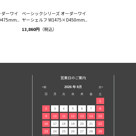
ーダーワイ
ベーシックシリーズ オーダーワイ
75mm...
ヤーシェルフ W1475×D450mm...
13,860円
（税込）
営業日のご案内
2026
年 8月
<前
次>
日
月
火
水
木
金
土
1
2
3
4
5
6
7
8
9
10
11
12
13
14
15
16
17
18
19
20
21
22
23
24
25
26
27
28
29