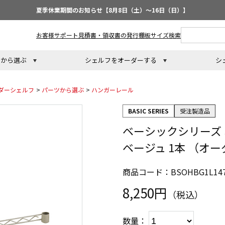
夏季休業期間のお知らせ【8月8日（土）～16日（日）】
お客様サポート
見積書・領収書の発行
棚板サイズ検索
トから選ぶ
シェルフをオーダーする
シ
ダーシェルフ
>
パーツから選ぶ
>
ハンガーレール
BASIC SERIES
受注製造品
ベーシックシリーズ 
ベージュ 1本 （オ
商品コード：BSOHBG1L14
8,250円
（税込）
数量：