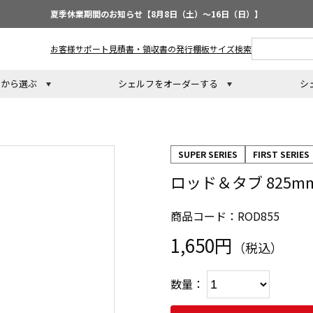
夏季休業期間のお知らせ【8月8日（土）～16日（日）】
お客様サポート
見積書・領収書の発行
棚板サイズ検索
トから選ぶ
シェルフをオーダーする
シ
SUPER SERIES
FIRST SERIES
ロッド＆タブ 825m
商品コード：ROD855
1,650円
（税込）
数量：