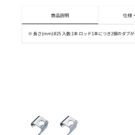
商品説明
仕様
※ 長さ(mm):825 入数:1本 ロッド1本につき2個のダ