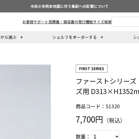
令和８年熊本地震に伴う集配への影響について
お客様サポート
見積書・領収書の発行
棚板サイズ検索
トから選ぶ
シェルフをオーダーする
シ
FIRST SERIES
ファーストシリーズ ワ
ズ用 D313×H135
商品コード：S1320
7,700円
（税込）
数量：