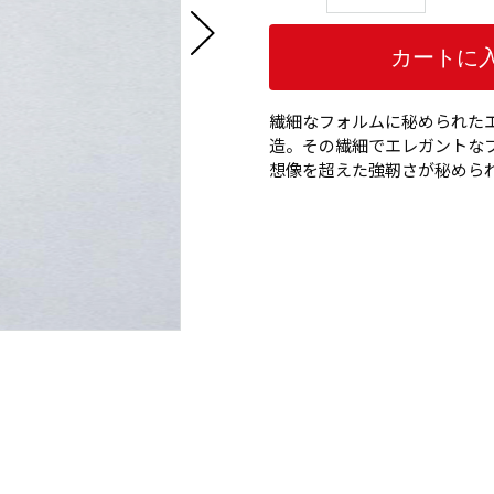
繊細なフォルムに秘められた
造。その繊細でエレガントな
想像を超えた強靭さが秘めら