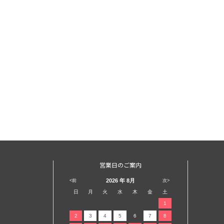
営業日のご案内
2026
年 8月
<前
次>
日
月
火
水
木
金
土
1
2
3
4
5
6
7
8