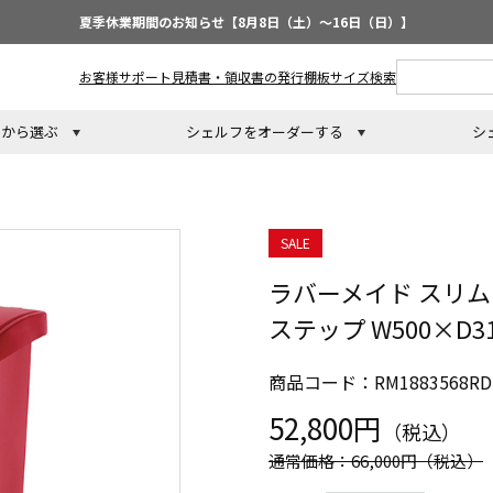
夏季休業期間のお知らせ【8月8日（土）～16日（日）】
お客様サポート
見積書・領収書の発行
棚板サイズ検索
トから選ぶ
シェルフをオーダーする
シ
SALE
ラバーメイド スリム
ステップ W500×D31
商品コード：RM1883568RD
52,800円
（税込）
通常価格：66,000円
（税込）