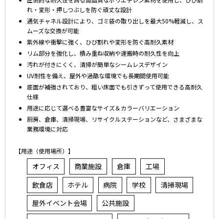
れ・変形・押しつぶしを防ぐ頑丈な設計
通気チャネル設計により、ゴミ袋の取り出しを最大50%軽減し、ス
ムーズな交換が可能
紫外線や衝撃に強く、ひび割れや変形を防ぐ高耐久素材
リム部分を強化し、積み重ね収納や運搬時の耐久性を向上
汚れが付きにくく、清掃が簡単なシームレスデザイン
UV耐性を備え、屋外や過酷な環境でも長期間使用可能
底面が補強されており、粗い床面でも引きずって使用できる高耐久
仕様
用途に応じて選べる豊富なサイズ＆カラーバリエーション
厨房、倉庫、清掃現場、リサイクルステーションなど、さまざまな
業務環境に対応
【用途（使用場所）】
オフィス
商業施設
倉庫
工場
飲食店
ホテル
病院
学校
清掃現場
屋外イベント会場
公共施設