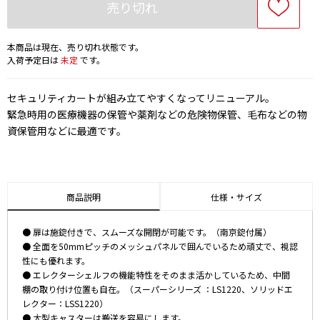
売り切れ
本商品は現在、売り切れ状態です。
入荷予定日は
未定
です。
セキュリティカートが組み立てやすくなってリニューアル。
緊急時用の医療機器の保管や薬剤などの危険物保管、毛布などの物
資保管用などに最適です。
商品説明
仕様・サイズ
● 扉は施錠付きで、スムーズな開閉が可能です。（南京錠付属）
● 全面を50mmピッチのメッシュパネルで囲んでいるため頑丈で、視認
性にも優れます。
● エレクターシェルフの機能特性をそのまま活かしているため、中間
棚の取り付け位置も自在。（スーパーシリーズ ：LS1220、ソリッドエ
レクター：LSS1220）
● 大型キャスターは搬送を容易にします。