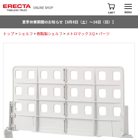
ONLINE SHOP
MENU
CART
夏季休業期間のお知らせ【8月8日（土）～16日（日）】
トップ
>
シェルフ
>
樹脂製シェルフ
>
メトロマックスQ
>
パーツ