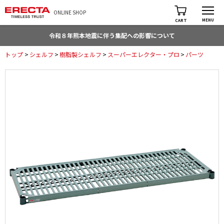
ONLINE SHOP
MENU
CART
令和８年熊本地震に伴う集配への影響について
トップ
>
シェルフ
>
樹脂製シェルフ
>
スーパーエレクター・プロ
>
パーツ