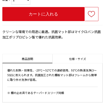
クリーンな環境での用途に最適。抗菌マット部はマイクロバン抗菌
加工ポリプロピレン製で優れた抗菌効果。
商品説明
仕様・サイズ
優れた耐熱・耐寒性、-29℃～52℃での連続使用、93℃の熱湯洗浄(3～
5分)に耐えられます。抗菌加工された棚板マット部はフレームから簡単
に取り外せ洗浄が容易。
※ 棚の止め具であるテーパードスリーブ同梱