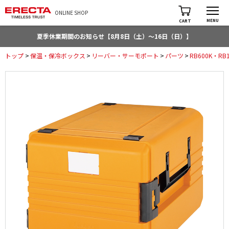
ONLINE SHOP
MENU
CART
夏季休業期間のお知らせ【8月8日（土）～16日（日）】
トップ
>
保温・保冷ボックス
>
リーバー・サーモポート
>
パーツ
>
RB600K・RB1