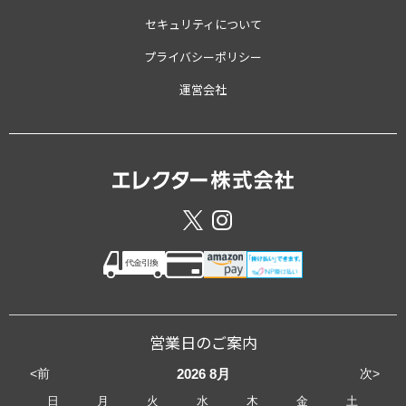
セキュリティについて
プライバシーポリシー
運営会社
営業日のご案内
<前
次>
2026
8月
日
月
火
水
木
金
土