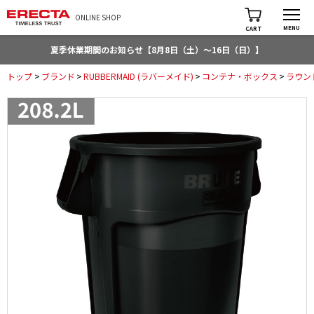
ONLINE SHOP
MENU
CART
夏季休業期間のお知らせ【8月8日（土）～16日（日）】
トップ
>
ブランド
>
RUBBERMAID (ラバーメイド)
>
コンテナ・ボックス
>
ラウン