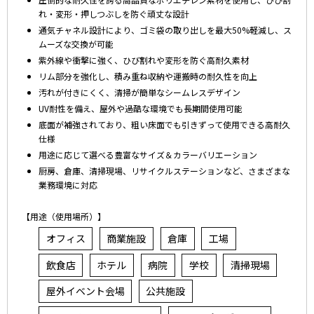
れ・変形・押しつぶしを防ぐ頑丈な設計
通気チャネル設計により、ゴミ袋の取り出しを最大50%軽減し、ス
ムーズな交換が可能
紫外線や衝撃に強く、ひび割れや変形を防ぐ高耐久素材
リム部分を強化し、積み重ね収納や運搬時の耐久性を向上
汚れが付きにくく、清掃が簡単なシームレスデザイン
UV耐性を備え、屋外や過酷な環境でも長期間使用可能
底面が補強されており、粗い床面でも引きずって使用できる高耐久
仕様
用途に応じて選べる豊富なサイズ＆カラーバリエーション
厨房、倉庫、清掃現場、リサイクルステーションなど、さまざまな
業務環境に対応
【用途（使用場所）】
オフィス
商業施設
倉庫
工場
飲食店
ホテル
病院
学校
清掃現場
屋外イベント会場
公共施設