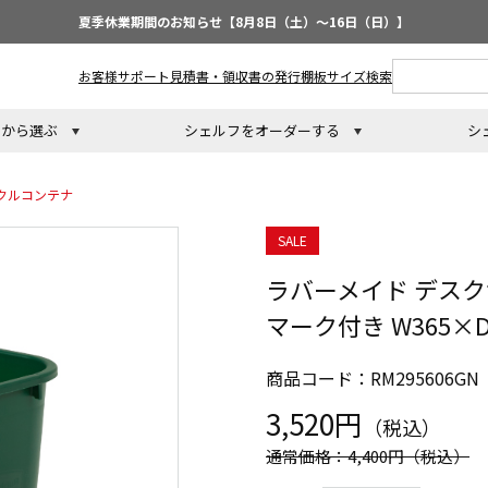
夏季休業期間のお知らせ【8月8日（土）～16日（日）】
お客様サポート
見積書・領収書の発行
棚板サイズ検索
トから選ぶ
シェルフをオーダーする
シ
クルコンテナ
SALE
ラバーメイド デス
マーク付き W365×D2
商品コード：RM295606GN
3,520円
（税込）
通常価格：4,400円
（税込）