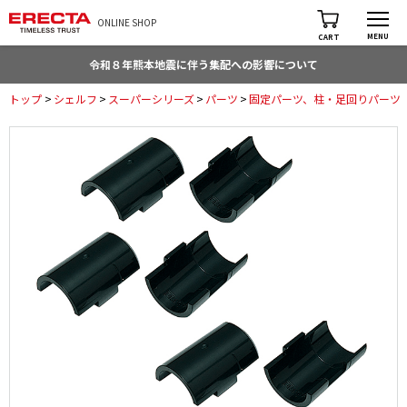
ONLINE SHOP
MENU
CART
令和８年熊本地震に伴う集配への影響について
トップ
>
シェルフ
>
スーパーシリーズ
>
パーツ
>
固定パーツ、柱・足回りパーツ