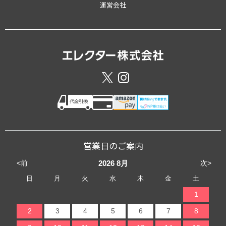
運営会社
営業日のご案内
<前
次>
2026
8月
日
月
火
水
木
金
土
1
2
3
4
5
6
7
8