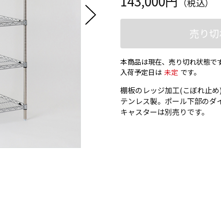
143,000円
（税込）
売り切
本商品は現在、売り切れ状態で
入荷予定日は
未定
です。
棚板のレッジ加工(こぼれ止め)に
テンレス製。ポール下部のダ
キャスターは別売りです。