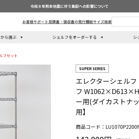
令和８年熊本地震に伴う集配への影響について
お客様サポート
見積書・領収書の発行
棚板サイズ検索
トから選ぶ
シェルフをオーダーする
シ
ルフセット
SUPER SERIES
エレクターシェルフ
フ W1062×D613
ー用(ダイカストナッ
用】
商品コード：LU1070P2200