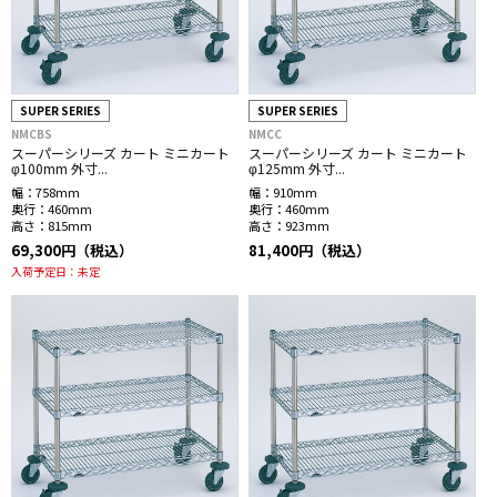
SUPER SERIES
SUPER SERIES
NMCBS
NMCC
スーパーシリーズ カート ミニカート
スーパーシリーズ カート ミニカート
φ100mm 外寸...
φ125mm 外寸...
幅：
758mm
幅：
910mm
奥行：
460mm
奥行：
460mm
高さ：
815mm
高さ：
923mm
69,300円（税込）
81,400円（税込）
入荷予定日：
未定