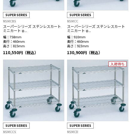
SUPER SERIES
SUPER SERIES
NSMCBS
NSMCC
スーパーシリーズ ステンレスカート
スーパーシリーズ ステンレスカート
ミニカート φ...
ミニカート φ...
幅：
758mm
幅：
910mm
奥行：
460mm
奥行：
460mm
高さ：
815mm
高さ：
923mm
110,550円（税込）
130,900円（税込）
入荷待ち
SUPER SERIES
SUPER SERIES
NSMCCS
NSMCD