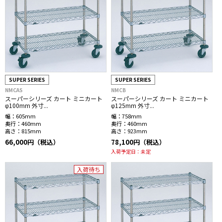
SUPER SERIES
SUPER SERIES
NMCAS
NMCB
スーパーシリーズ カート ミニカート
スーパーシリーズ カート ミニカート
φ100mm 外寸...
φ125mm 外寸...
幅：
605mm
幅：
758mm
奥行：
460mm
奥行：
460mm
高さ：
815mm
高さ：
923mm
66,000円（税込）
78,100円（税込）
入荷予定日：
未定
入荷待ち