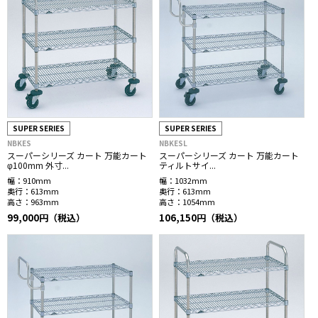
SUPER SERIES
SUPER SERIES
NBKES
NBKESL
スーパーシリーズ カート 万能カート
スーパーシリーズ カート 万能カート
φ100mm 外寸...
ティルトサイ...
幅：
910mm
幅：
1032mm
奥行：
613mm
奥行：
613mm
高さ：
963mm
高さ：
1054mm
99,000円（税込）
106,150円（税込）