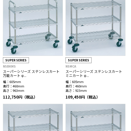
SUPER SERIES
SUPER SERIES
NSBKMS
NSMCA
スーパーシリーズ ステンレスカート
スーパーシリーズ ステンレスカート
万能カート φ...
ミニカート φ...
幅：
605mm
幅：
605mm
奥行：
460mm
奥行：
460mm
高さ：
963mm
高さ：
923mm
112,750円（税込）
109,450円（税込）