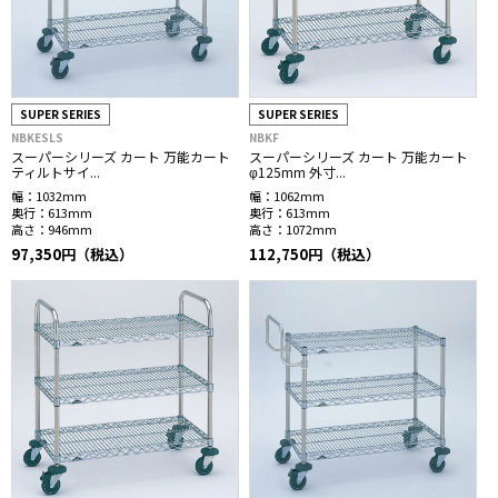
SUPER SERIES
SUPER SERIES
NBKESLS
NBKF
スーパーシリーズ カート 万能カート
スーパーシリーズ カート 万能カート
ティルトサイ...
φ125mm 外寸...
幅：
1032mm
幅：
1062mm
奥行：
613mm
奥行：
613mm
高さ：
946mm
高さ：
1072mm
97,350円（税込）
112,750円（税込）