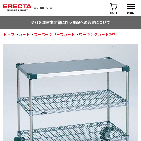
ONLINE SHOP
MENU
CART
令和８年熊本地震に伴う集配への影響について
トップ
>
カート
>
スーパーシリーズカート
>
ワーキングカート2型