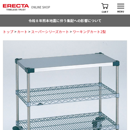
ONLINE SHOP
MENU
CART
令和８年熊本地震に伴う集配への影響について
トップ
>
カート
>
スーパーシリーズカート
>
ワーキングカート2型