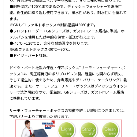
り、外部からの衝撃エネルギーを吸収し、すぐに元の形に戻ります。
●耐熱温度が120℃まであるので、ディッシュウォッシャーで洗浄可
能。衛生的に繰り返し使用できます。撥水性があり、耐水性にも優れて
ます。
※GN1／1 ファルトボックスの耐熱温度は90℃まで。
●フロントローダー・GNシリーズは、ガストロノーム規格に準拠。ホ
テルパンを使用した効率的な保管・搬送が行えます。
●-40℃～120℃と、充分な耐熱温度を誇ります。
※GNファルトボックス-30℃～90℃。
●ドイツ・バート社製。
ドイツ・バート社製の保温・保冷ボックス“サーモ・フューチャー・ボ
ックス”は、高圧縮発泡のポリプロピレン製。軽量にも関わらず頑丈、
そして衛生的に使えるため、弁当販売やデリバリー、ケータリングに最
適です。 また、サーモ・フューチャー・ボックスはディッシュウォッシ
ャーで洗浄可能なので、衛生的。GNシリーズは、ガストロノーム規格
に準拠しています。
サーモ・フューチャー・ボックスの特徴や詳しい説明につきましては、
下記バナーよりご確認いただけます。