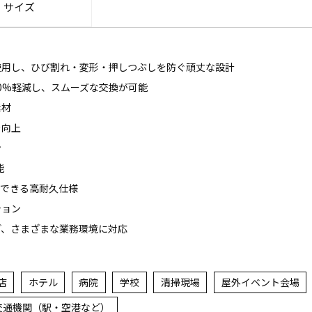
・サイズ
使用し、ひび割れ・変形・押しつぶしを防ぐ頑丈な設計
0%軽減し、スムーズな交換が可能
素材
を向上
ン
能
用できる高耐久仕様
ション
ど、さまざまな業務環境に対応
店
ホテル
病院
学校
清掃現場
屋外イベント会場
交通機関（駅・空港など）