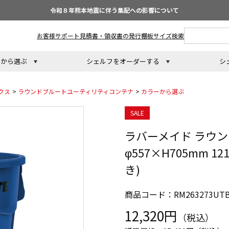
令和８年熊本地震に伴う集配への影響について
お客様サポート
見積書・領収書の発行
棚板サイズ検索
トから選ぶ
シェルフをオーダーする
シ
クス
>
ラウンドブルートユーティリティコンテナ
>
カラーから選ぶ
SALE
ラバーメイド ラウ
φ557×H705mm 
き)
商品コード：RM263273UTB
12,320円
（税込）