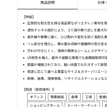
商品説明
仕様
【特長】
圧倒的な耐久性を誇る高品質なポリエチレン素材を
通気チャネル設計により、ゴミ袋の取り出しを最大5
紫外線や衝撃に強く、ひび割れや変形を防ぐ高耐久
リム部分を強化し、積み重ね収納や運搬時の耐久性
汚れが付きにくく、清掃が簡単なシームレスデザイ
UV耐性を備え、屋外や過酷な環境でも長期間使用可
底面が補強されており、粗い床面でも引きずって使
用途に応じて選べる豊富なサイズ＆カラーバリエー
厨房、倉庫、清掃現場、リサイクルステーションな
【用途（使用場所）】
オフィス
商業施設
倉庫
工場
飲食
ショッピングモール
スーパーマーケット