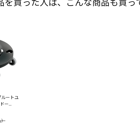
品を買った人は、こんな商品も買っ
ブルートユ
ー...
込）