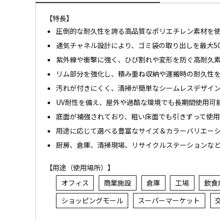
【特長】
圧倒的な耐久性を誇る高品質なポリエチレン素材を
通気チャネル設計により、ゴミ袋の取り出しを最大5
紫外線や衝撃に強く、ひび割れや変形を防ぐ高耐久
リム部分を強化し、積み重ね収納や運搬時の耐久性
汚れが付きにくく、清掃が簡単なシームレスデザイ
UV耐性を備え、屋外や過酷な環境でも長期間使用可
底面が補強されており、粗い床面でも引きずって使
用途に応じて選べる豊富なサイズ＆カラーバリエー
厨房、倉庫、清掃現場、リサイクルステーションな
【用途（使用場所）】
オフィス
商業施設
倉庫
工場
飲食
ショッピングモール
スーパーマーケット