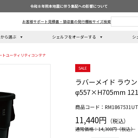
令和８年熊本地震に伴う集配への影響について
お客様サポート
見積書・領収書の発行
棚板サイズ検索
トから選ぶ
シェルフをオーダーする
シ
ートユーティリティコンテナ
SALE
ラバーメイド ラウ
φ557×H705mm 12
商品コード：RM1867531UT
11,440円
（税込）
通常価格：14,300円
（税込）