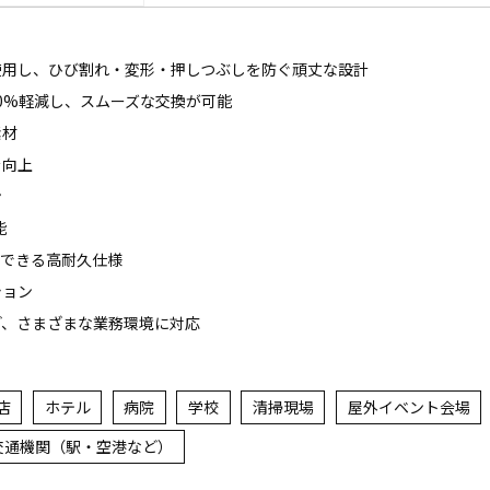
使用し、ひび割れ・変形・押しつぶしを防ぐ頑丈な設計
0%軽減し、スムーズな交換が可能
素材
を向上
ン
能
用できる高耐久仕様
ション
ど、さまざまな業務環境に対応
店
ホテル
病院
学校
清掃現場
屋外イベント会場
交通機関（駅・空港など）