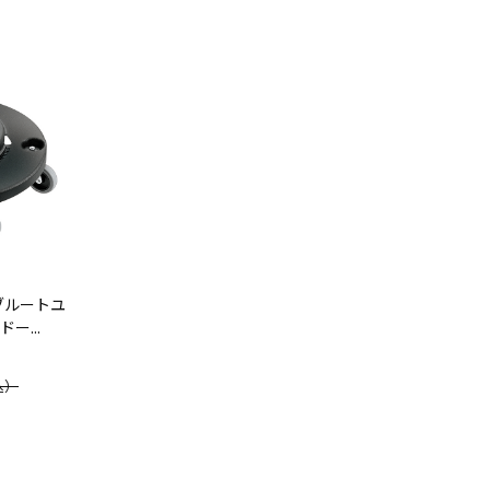
ブルートユ
ー...
込）