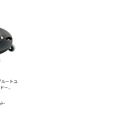
ブルートユ
ー...
込）