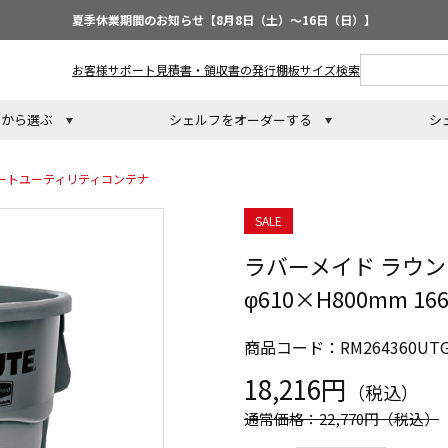
夏季休業期間のお知らせ【8月8日（土）～16日（日）】
お客様サポート
見積書・領収書の発行
棚板サイズ検索
トから選ぶ
シェルフをオーダーする
シ
ートユーティリティコンテナ
SALE
ラバーメイド ラウ
φ610×H800mm 16
商品コード：RM264360UTG
18,216円
（税込）
通常価格：22,770円
（税込）