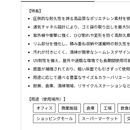
【特長】
圧倒的な耐久性を誇る高品質なポリエチレン素材を
通気チャネル設計により、ゴミ袋の取り出しを最大5
紫外線や衝撃に強く、ひび割れや変形を防ぐ高耐久
リム部分を強化し、積み重ね収納や運搬時の耐久性
汚れが付きにくく、清掃が簡単なシームレスデザイ
UV耐性を備え、屋外や過酷な環境でも長期間使用可
底面が補強されており、粗い床面でも引きずって使
用途に応じて選べる豊富なサイズ＆カラーバリエー
厨房、倉庫、清掃現場、リサイクルステーションな
【用途（使用場所）】
オフィス
商業施設
倉庫
工場
飲食
ショッピングモール
スーパーマーケット