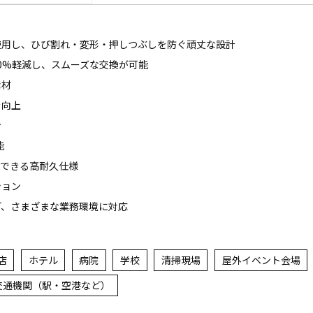
使用し、ひび割れ・変形・押しつぶしを防ぐ頑丈な設計
0%軽減し、スムーズな交換が可能
素材
を向上
ン
能
用できる高耐久仕様
ション
ど、さまざまな業務環境に対応
店
ホテル
病院
学校
清掃現場
屋外イベント会場
交通機関（駅・空港など）