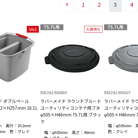
1
2
3
4
SALE
入荷待ち
RM261960BK
RM261960GY
ド ダブルペール
ラバーメイド ラウンドブルート
ラバーメイド ラ
2×H257mm 16.1L
ユーティリティコンテナ用フタ
ユーティリティ
φ505×H46mm 75.7L用 ブラッ
φ505×H46mm 
ク
m
奥行：
352mm
幅：
φ505mm
7mm
色：
グレイ
色：
グレイ
幅：
φ505mm
高さ：
46mm