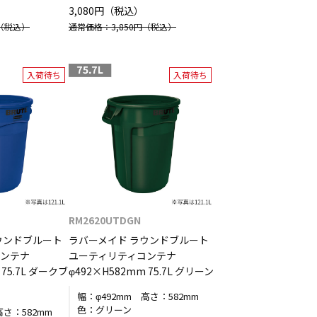
3,080円（税込）
（税込）
通常価格：3,850円
（税込）
入荷待ち
入荷待ち
RM2620UTDGN
ウンドブルート
ラバーメイド ラウンドブルート
コンテナ
ユーティリティコンテナ
 75.7L ダークブ
φ492×H582mm 75.7L グリーン
幅：
φ492mm
高さ：
582mm
色：
グリーン
高さ：
582mm