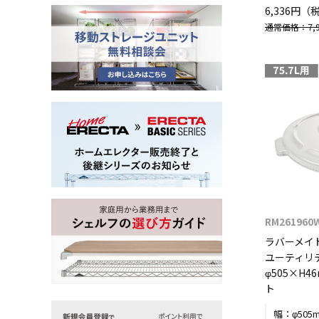
6,336円（
通常価格：7,9
RM261960
ラバーメイ
ユーティリ
φ505×H46
ト
幅：
φ505