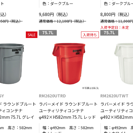
イト
色：
ダークブルー
色：
ダークブル
税込）
9,680円（税込）
8,800円（税込）
50円
（税込）
通常価格：12,100円
（税込）
通常価格：11,000
入荷予定日：
未定
SALE
入荷待ち
GY
RM2620UTRD
RM2620UTWT
ド ラウンドブルート
ラバーメイド ラウンドブルート
ラバーメイド ラ
ティコンテナ
ユーティリティコンテナ
ユーティリティ
2mm 75.7L グレイ
φ492×H582mm 75.7L レッド
φ492×H582mm
mm
高さ：
582mm
幅：
φ492mm
高さ：
582mm
幅：
φ492mm