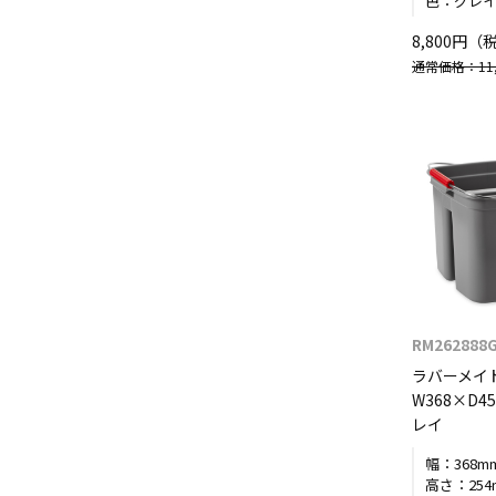
色：
グレ
8,800円（
通常価格：11,
RM262888
ラバーメイ
W368×D45
レイ
幅：
368m
高さ：
25