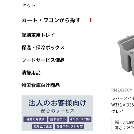
セット
カート・ワゴンから探す
配膳車用トレイ
保温・保冷ボックス
フードサービス備品
清掃用品
物流倉庫向け商品
RM2617GY
ラバーメイ
W371×D35
グレイ
幅：
371m
高さ：
25