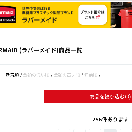
ERMAID (ラバーメイド)商品一覧
新着順
/
金額の低い順
/
金額の高い順
/
名前順
/
商品を絞り込む(
0
)
296件あります