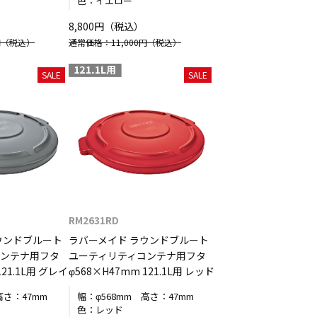
色：
イエロー
8,800円（税込）
円
（税込）
通常価格：11,000円
（税込）
SALE
SALE
RM2631RD
ウンドブルート
ラバーメイド ラウンドブルート
コンテナ用フタ
ユーティリティコンテナ用フタ
121.1L用 グレイ
φ568×H47mm 121.1L用 レッド
高さ：
47mm
幅：
φ568mm
高さ：
47mm
色：
レッド