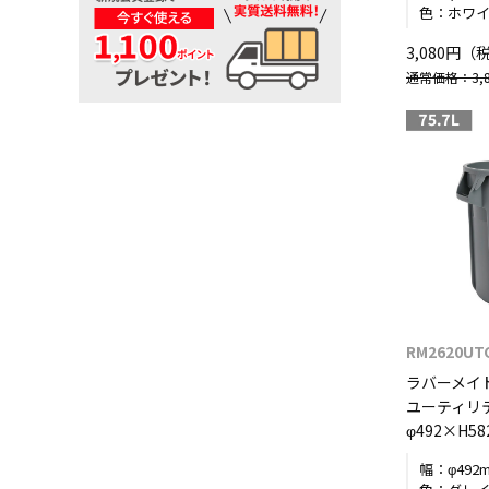
色：
ホワ
3,080円（
通常価格：3,8
RM2620UT
ラバーメイ
ユーティリ
φ492×H58
幅：
φ492