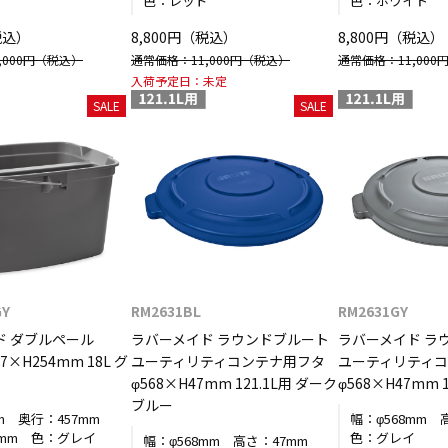
イ
色：
レッド
色：
ホワイト
税込）
8,800円（税込）
8,800円（税込）
000円
（税込）
通常価格：11,000円
（税込）
通常価格：11,000
入荷予定日：
未定
SALE
SALE
GY
RM2631BL
RM2631GY
ド ダブルペール
ラバーメイド ラウンドブルート
ラバーメイド ラ
7×H254mm 18L グ
ユーティリティコンテナ用フタ
ユーティリティ
φ568×H47mm 121.1L用 ダーク
φ568×H47mm 
ブルー
m
奥行：
457mm
幅：
φ568mm
4mm
色：
グレイ
色：
グレイ
幅：
φ568mm
高さ：
47mm