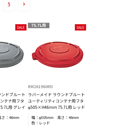
5
SALE
SALE
RM261960RD
ウンドブルート
ラバーメイド ラウンドブルート
コンテナ用フタ
ユーティリティコンテナ用フタ
75.7L用 グレイ
φ505×H46mm 75.7L用 レッド
高さ：
46mm
幅：
φ505mm
高さ：
46mm
色：
レッド