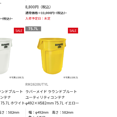
ー
8,800円（税込）
通常価格：11,000円
（税込）
入荷予定日：
未定
円
（税込）
SALE
SALE
RM2620UTYL
ウンドブルート
ラバーメイド ラウンドブルート
コンテナ
ユーティリティコンテナ
 75.7L ホワイト
φ492×H582mm 75.7L イエロー
高さ：
582mm
幅：
φ492mm
高さ：
582mm