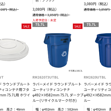
色：
ブラック
税込）
3,080円（税込）
3,080円（税込）
20円
（税込）
通常価格：3,850円
通常価格：3,850円
（税込）
入荷予定日：
未定
SALE
SALE
WT
RM262073UTBL
RM2620UTBL
ド ラウンドブルート
ラバーメイド ラウンドブルート
ラバーメイド ラ
ティコンテナ用フタ
ユーティリティコンテナ
ユーティリティ
mm 75.7L用 ホワイ
φ492×H582mm 75.7L ダークブ
φ492×H582mm
ルー(リサイクルマーク付き)
ルー
mm
高さ：
46mm
幅：
φ492mm
高さ：
582mm
幅：
φ492mm