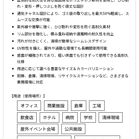
れ・変形・押しつぶしを防ぐ頑丈な設計
通気チャネル設計により、ゴミ袋の取り出しを最大50%軽減し、ス
ムーズな交換が可能
紫外線や衝撃に強く、ひび割れや変形を防ぐ高耐久素材
リム部分を強化し、積み重ね収納や運搬時の耐久性を向上
汚れが付きにくく、清掃が簡単なシームレスデザイン
UV耐性を備え、屋外や過酷な環境でも長期間使用可能
底面が補強されており、粗い床面でも引きずって使用できる高耐久
仕様
用途に応じて選べる豊富なサイズ＆カラーバリエーション
厨房、倉庫、清掃現場、リサイクルステーションなど、さまざまな
業務環境に対応
【用途（使用場所）】
オフィス
商業施設
倉庫
工場
飲食店
ホテル
病院
学校
清掃現場
屋外イベント会場
公共施設