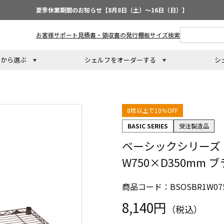
夏季休業期間のお知らせ【8月8日（土）～16日（日）】
お客様サポート
見積書・領収書の発行
棚板サイズ検索
トから選ぶ
シェルフをオーダーする
シ
8枚以上で10％OFF
BASIC SERIES
受注製造品
ベーシックシリーズ
W750×D350mm 
商品コード：BSOSBR1W075
8,140円
（税込）