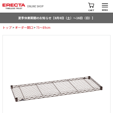
ONLINE SHOP
MENU
CART
夏季休業期間のお知らせ【8月8日（土）～16日（日）】
トップ
>
オーダー間口
>
75～89cm