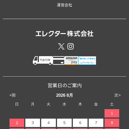
運営会社
営業日のご案内
<前
次>
2026
8月
日
月
火
水
木
金
土
1
2
3
4
5
6
7
8