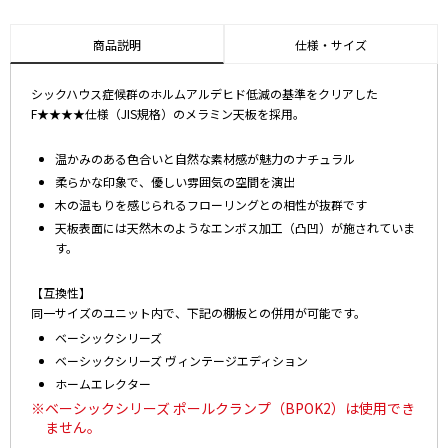
商品説明
仕様・サイズ
シックハウス症候群のホルムアルデヒド低減の基準をクリアした
F★★★★仕様（JIS規格）のメラミン天板を採用。
温かみのある色合いと自然な素材感が魅力のナチュラル
柔らかな印象で、優しい雰囲気の空間を演出
木の温もりを感じられるフローリングとの相性が抜群です
天板表面には天然木のようなエンボス加工（凸凹）が施されていま
す。
【互換性】
同一サイズのユニット内で、下記の棚板との併用が可能です。
ベーシックシリーズ
ベーシックシリーズ ヴィンテージエディション
ホームエレクター
※ベーシックシリーズ ポールクランプ（BPOK2）は使用でき
ません。