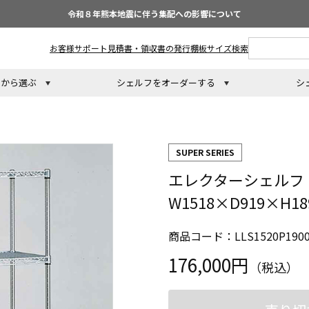
令和８年熊本地震に伴う集配への影響について
お客様サポート
見積書・領収書の発行
棚板サイズ検索
トから選ぶ
シェルフをオーダーする
シ
SUPER SERIES
エレクターシェルフ
W1518×D919×H
商品コード：LLS1520P190
176,000円
（税込）