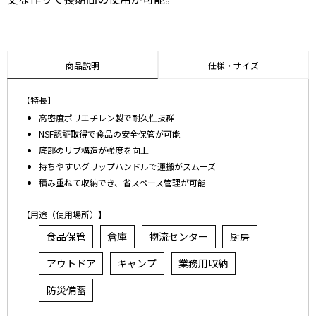
商品説明
仕様・サイズ
【特長】
高密度ポリエチレン製で耐久性抜群
NSF認証取得で食品の安全保管が可能
底部のリブ構造が強度を向上
持ちやすいグリップハンドルで運搬がスムーズ
積み重ねて収納でき、省スペース管理が可能
【用途（使用場所）】
食品保管
倉庫
物流センター
厨房
アウトドア
キャンプ
業務用収納
防災備蓄