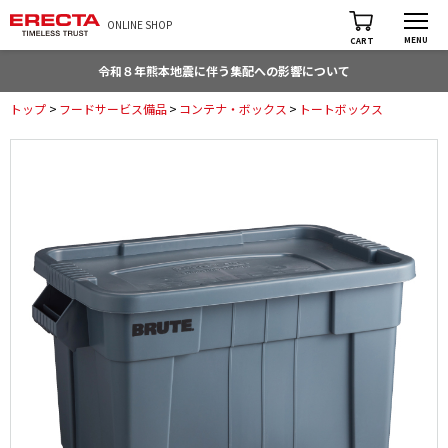
ONLINE SHOP
MENU
CART
令和８年熊本地震に伴う集配への影響について
トップ
>
フードサービス備品
>
コンテナ・ボックス
>
トートボックス