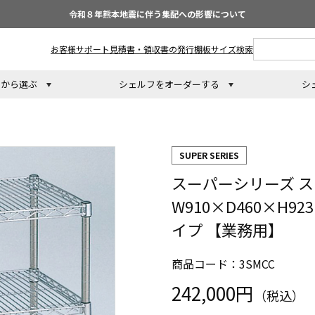
令和８年熊本地震に伴う集配への影響について
お客様サポート
見積書・領収書の発行
棚板サイズ検索
トから選ぶ
シェルフをオーダーする
シ
SUPER SERIES
スーパーシリーズ ス
W910×D460×H
イプ 【業務用】
商品コード：3SMCC
242,000円
（税込）