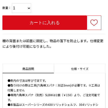
数量：
棚の背面または前面に固定し、物品の落下を防止します。仕様変更
により後付け可能になりました。
商品説明
仕様・サイズ
●表内の寸法は呼び寸法です。
●取り付けの際は工具(六角棒スパナ：対辺3mm)が必要です。※工具は
付属しません
●専用六角棒スパナ（別売）SLBWは1個（￥150）より、ご注文可能で
す。
●本製品はスーパーシリーズの430ソリッドシェルフ、304ソリッドシ