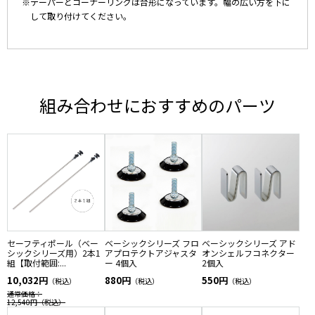
※テーパーとコーナーリングは台形になっています。幅の広い方を下に
して取り付けてください。
組み合わせにおすすめのパーツ
セーフティポール（ベー
ベーシックシリーズ フロ
ベーシックシリーズ アド
シックシリーズ用）2本1
アプロテクトアジャスタ
オンシェルフコネクター
組【取付範囲:...
ー 4個入
2個入
10,032円
880円
550円
（税込）
（税込）
（税込）
通常価格：
12,540円
（税込）