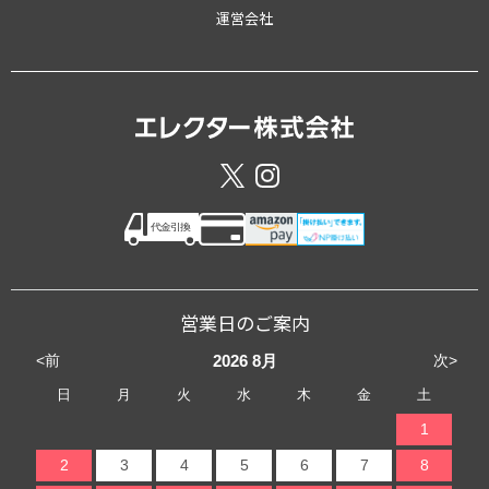
運営会社
営業日のご案内
<前
次>
2026
8月
日
月
火
水
木
金
土
1
2
3
4
5
6
7
8