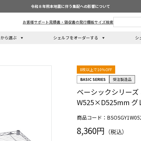
令和８年熊本地震に伴う集配への影響について
お客様サポート
見積書・領収書の発行
棚板サイズ検索
トから選ぶ
シェルフをオーダーする
シ
8枚以上で10％OFF
BASIC SERIES
受注製造品
ベーシックシリーズ
W525×D525mm 
商品コード：BSOSGY1W052
8,360円
（税込）