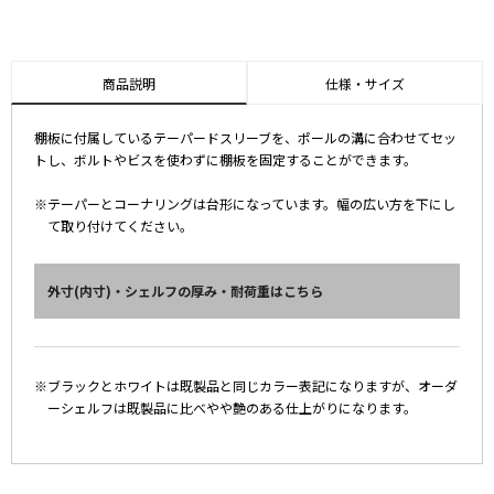
商品説明
仕様・サイズ
棚板に付属しているテーパードスリーブを、ポールの溝に合わせてセッ
トし、ボルトやビスを使わずに棚板を固定することができます。
※テーパーとコーナリングは台形になっています。幅の広い方を下にし
て取り付けてください。
外寸(内寸)・シェルフの厚み・耐荷重はこちら
※ブラックとホワイトは既製品と同じカラー表記になりますが、オーダ
ーシェルフは既製品に比べやや艶のある仕上がりになります。