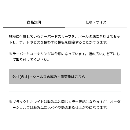
商品説明
仕様・サイズ
棚板に付属しているテーパードスリーブを、ポールの溝に合わせてセッ
トし、ボルトやビスを使わずに棚板を固定することができます。
※テーパーとコーナリングは台形になっています。幅の広い方を下にし
て取り付けてください。
外寸(内寸)・シェルフの厚み・耐荷重はこちら
※ブラックとホワイトは既製品と同じカラー表記になりますが、オーダ
ーシェルフは既製品に比べやや艶のある仕上がりになります。