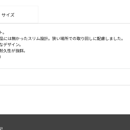
・サイズ
ト。
、従来品には無かったスリム設計。狭い場所での取り回しに配慮しました。
なデザイン。
耐久性が抜群。
）
記