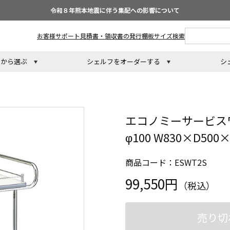
令和８年熊本地震に伴う集配への影響について
お客様サポート
見積書・領収書の発行
棚板サイズ検索
トから選ぶ
シェルフをオーダーする
シ
エコノミーサービスワ
φ100 W830×D50
商品コード：ESWT2S
99,550円
（税込）
売り切