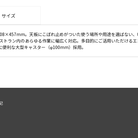
・サイズ
708×457mm。天板にこぼれ止めがついた使う場所や用途を選ばない
レストラン内のあらゆる作業に幅広く対応。多目的にご活用いただけるエ
送に便利な大型キャスター（φ100mm）採用。
記