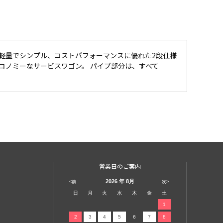
、軽量でシンプル、コストパフォーマンスに優れた2段仕様
コノミーなサービスワゴン。 パイプ部分は、すべて
営業日のご案内
2026
年 8月
<前
次>
日
月
火
水
木
金
土
1
2
3
4
5
6
7
8