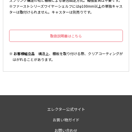
スプリング構造の柱と棚板による嵌合固定方式。補強金具は不要です。
※ファーストシリーズワイヤーシェルフにはφ100mm以上の単独キャス
ターは取付けられません。キャスターは別売りです。
取扱説明書はこちら
※ お客様組立品
構造上、棚板を取り付ける際、クリアコーティングが
はがれることがあります。
エレクター公式サイト
お買い物ガイド
お問い合わせ