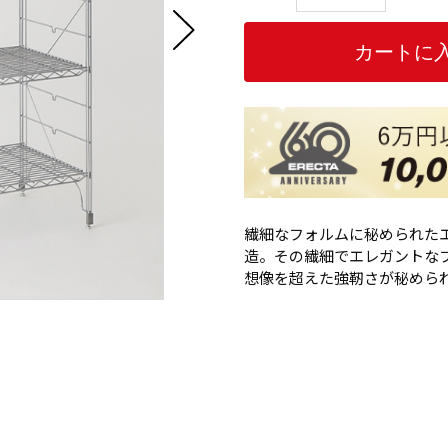
繊細なフォルムに秘められた
造。その繊細でエレガントな
想像を超えた強靭さが秘めら