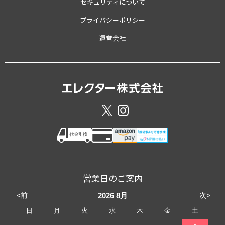
セキュリティについて
プライバシーポリシー
運営会社
営業日のご案内
<前
次>
2026
8月
日
月
火
水
木
金
土